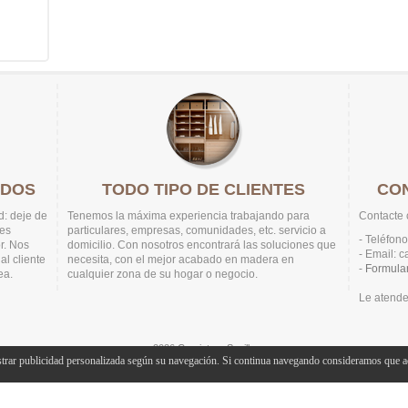
ADOS
TODO TIPO DE CLIENTES
CO
d: deje de
Tenemos la máxima experiencia trabajando para
Contacte 
res
particulares, empresas, comunidades, etc. servicio a
- Teléfon
or. Nos
domicilio. Con nosotros encontrará las soluciones que
- Email: 
l cliente
necesita, con el mejor acabado en madera en
-
Formular
ea.
cualquier zona de su hogar o negocio.
Le atend
2026
Carpintero Sevilla
trar publicidad personalizada según su navegación. Si continua navegando consideramos que ac
Aviso Legal
& Diseñado por
Magica Estudios