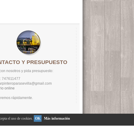
NTACTO Y PRESUPUESTO
con nosotros y pida presupuesto:
o: 747611477
carpinteroparasevilla@gmail.com
io online
eremos rápidamente.
epta el uso de cookies.
OK
Más información