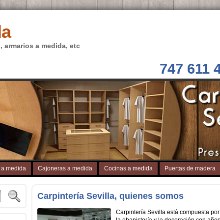
la
, armarios a medida, etc
747 611 
 a medida
Cajoneras a medida
Cocinas a medida
Puertas de madera
Carpintería Sevilla, quienes somos
Carpintería Sevilla está compuesta por