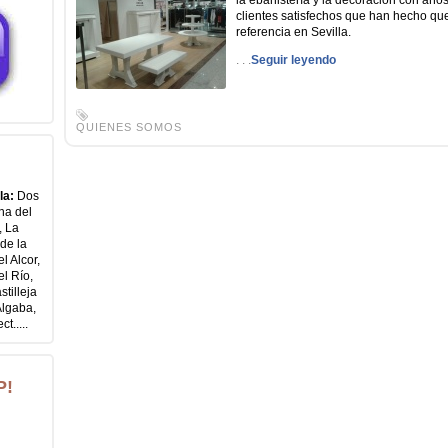
la ebanistería y la decoración con año
clientes satisfechos que han hecho qu
referencia en Sevilla.
. . .
Seguir leyendo
QUIENES SOMOS
la:
Dos
na del
, La
de la
l Alcor,
l Río,
tilleja
Algaba,
t.....
P!