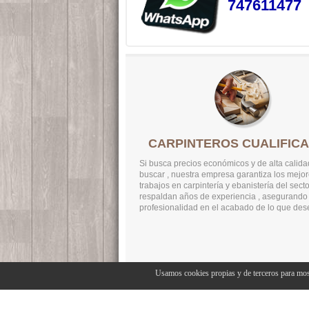
747611477
CARPINTEROS CUALIFIC
Si busca precios económicos y de alta calida
buscar , nuestra empresa garantiza los mejo
trabajos en carpintería y ebanistería del sect
respaldan años de experiencia , asegurando a
profesionalidad en el acabado de lo que des
Usamos cookies propias y de terceros para mos